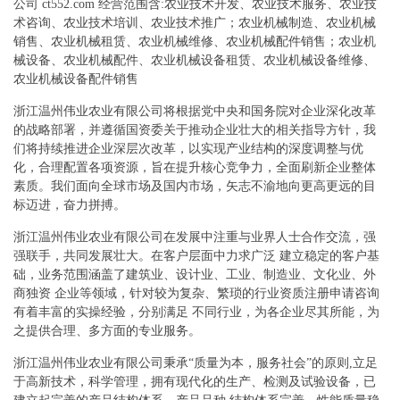
公司 ct552.com 经营范围含:农业技术开发、农业技术服务、农业技
术咨询、农业技术培训、农业技术推广；农业机械制造、农业机械
销售、农业机械租赁、农业机械维修、农业机械配件销售；农业机
械设备、农业机械配件、农业机械设备租赁、农业机械设备维修、
农业机械设备配件销售
浙江温州伟业农业有限公司将根据党中央和国务院对企业深化改革
的战略部署，并遵循国资委关于推动企业壮大的相关指导方针，我
们将持续推进企业深层次改革，以实现产业结构的深度调整与优
化，合理配置各项资源，旨在提升核心竞争力，全面刷新企业整体
素质。我们面向全球市场及国内市场，矢志不渝地向更高更远的目
标迈进，奋力拼搏。
浙江温州伟业农业有限公司在发展中注重与业界人士合作交流，强
强联手，共同发展壮大。在客户层面中力求广泛 建立稳定的客户基
础，业务范围涵盖了建筑业、设计业、工业、制造业、文化业、外
商独资 企业等领域，针对较为复杂、繁琐的行业资质注册申请咨询
有着丰富的实操经验，分别满足 不同行业，为各企业尽其所能，为
之提供合理、多方面的专业服务。
浙江温州伟业农业有限公司秉承“质量为本，服务社会”的原则,立足
于高新技术，科学管理，拥有现代化的生产、检测及试验设备，已