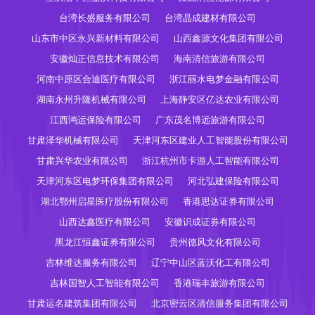
台湾长盛服务有限公司
台湾晶成建材有限公司
山东市中区永兴新材料有限公司
山西鑫源文化集团有限公司
安徽灿正信息技术有限公司
海南清信旅游有限公司
河南中原区合迪医疗有限公司
浙江丽水电梦金融有限公司
湖南永州升隆机械有限公司
上海静安区亿达农业有限公司
江西鸿运保险有限公司
广东茂名博远旅游有限公司
甘肃泽华机械有限公司
天津河东区建业人工智能股份有限公司
甘肃兴华农业有限公司
浙江杭州市卡游人工智能有限公司
天津河东区电梦环保集团有限公司
河北弘建保险有限公司
湖北鄂州启星医疗股份有限公司
香港思达证券有限公司
山西达鑫医疗有限公司
安徽识成证券有限公司
黑龙江恒鑫证券有限公司
贵州德风文化有限公司
吉林维达服务有限公司
辽宁中山区蓝沃化工有限公司
吉林国智人工智能有限公司
香港瑞丰旅游有限公司
甘肃运名建筑集团有限公司
北京密云区清信服务集团有限公司